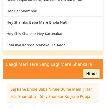
Har Har Shambhu
Hey Shambu Baba Mere Bhola Nath
Hey Shiv Shankar Hey Karunakar
Kaal Kya Karega Mahakal Ke Aage
Laagi Meri Tere Sang Lagi Mere Shankara
Laagi Meri Tere Sang Lagi Mere Shankara
Man Mera Mandir Shiv Meri Puja
Hindi
Mera Bhola Hai Bhandari Kare Nandi Ki Sawari
Saj Rahe Bhole Baba Nirale Dulhe Mein
|
Har
Om Namah Shivaya Dhun
Har Shambhu
|
Shiv Shankar Ko Jisne Pooja
Parvati Tera Bhola Jagat Me Sabse Nirala Hai