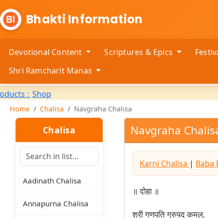
Bhakti Information
Devotional Content
Scriptures & Epics
Festi
Shri Ramcharit Manas
Home
Chalisa
Navgraha Chalisa
Navgraha Chalis
Chalisa
Karni Chalisa
|
Baba 
Aadinath Chalisa
॥ दोहा ॥
Annapurna Chalisa
श्री गणपति गुरुपद कमल,