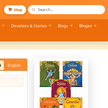
Shop
s
Devotees & Stories
Blogs
Bhajan
i
English