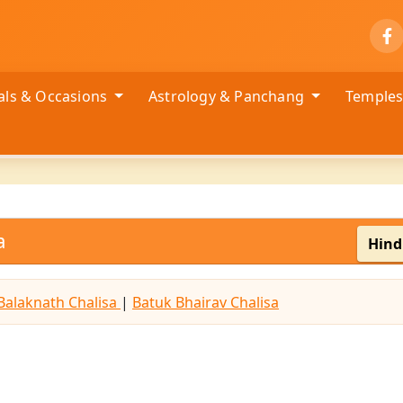
vals & Occasions
Astrology & Panchang
Temple
a
Hind
Balaknath Chalisa
|
Batuk Bhairav Chalisa