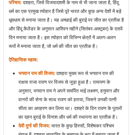
परिचय:
दशहरा, जिसे विजयादशमी के नाम से भी जाना जाता है, हिंदू
धर्म का एक प्रमुख त्योहार है जिसे पूरे भारत और कुछ अन्य देशों में बड़े
Guru Nanak Jayanti
धूमधाम से मनाया जाता है। यह अच्छाई की बुराई पर जीत का प्रतीक है
Guru Purnima
और हिंदू कैलेंडर के अनुसार आश्विन महीने (सितंबर-अक्टूबर) के दसवें
दिन मनाया जाता है। इस त्योहार को विभिन्न क्षेत्रों में अलग-अलग
Hanuman Jayanti
रूपों में मनाया जाता है, जो धर्म की जीत का प्रतीक है।
Hariyali Teej
ऐतिहासिक महत्व:
Holi
भगवान राम की विजय:
दशहरा मुख्य रूप से भगवान राम की
राक्षस राजा रावण पर विजय से जुड़ा हुआ है। रामायण के
Janmashtami
अनुसार, भगवान राम ने अपने समर्पित भाई लक्ष्मण, हनुमान और
Karva Chauth
वानरों की सेना के साथ रावण को हराया, जिसने उनकी पत्नी
सीता का अपहरण कर लिया था। दशहरे के दिन रावण के पुतलों
Kumbh Mela
का दहन बुराई के विनाश और धर्म की स्थापना का प्रतीक है।
Lohri
देवी दुर्गा की विजय:
भारत के कुछ हिस्सों, विशेषकर पश्चिम
बंगाल में, दशहरा नवरात्रि के समापन के रूप में मनाया जाता है,