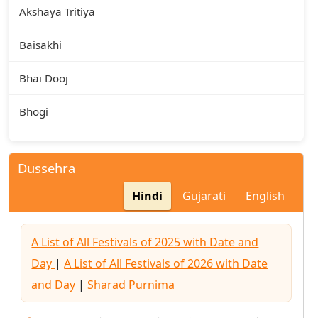
Akshaya Tritiya
Baisakhi
Bhai Dooj
Bhogi
Chaitra Navratri
Dussehra
Chhath Puja
Hindi
Gujarati
English
Diwali
A List of All Festivals of 2025 with Date and
Dussehra
Day
|
A List of All Festivals of 2026 with Date
Ganesh Chaturthi
and Day
|
Sharad Purnima
Gudi Padwa