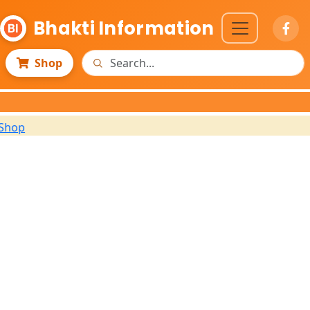
Bhakti Information
Shop
✨ 