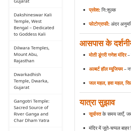
Gujarat
प्रवेश:
नि:शुल्क
Dakshineswar Kali
Temple, West
फोटोग्राफी:
अंदर अनुमति
Bengal – Dedicated
to Goddess Kali
आसपास के दर्शनी
Dilwara Temples,
Mount Abu,
मोती डूंगरी गणेश मंदिर
– 
Rajasthan
अल्बर्ट हॉल म्यूजियम
– न
Dwarkadhish
Temple, Dwarka,
जल महल, हवा महल, सिट
Gujarat
यात्रा सुझाव
Gangotri Temple:
Sacred Source of
सूर्यास्त
के समय जाएँ, ज
River Ganga and
Char Dham Yatra
मंदिर में जूते-चप्पल बाह