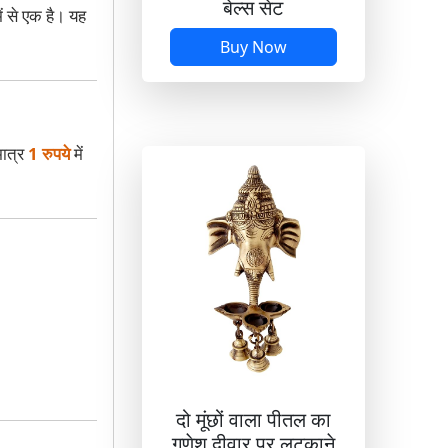
बेल्स सेट
ं से एक है। यह
Buy Now
मात्र
1 रुपये
में
दो मूंछों वाला पीतल का
गणेश दीवार पर लटकाने