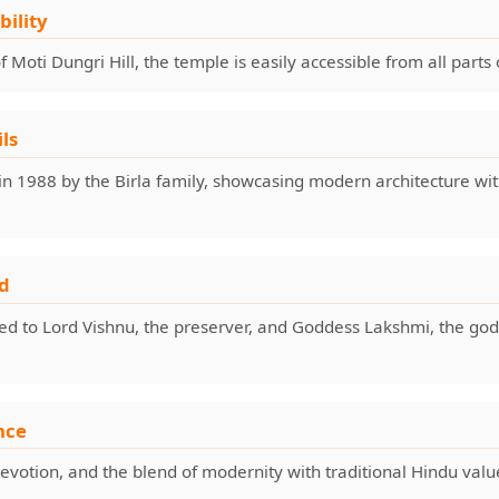
bility
 Moti Dungri Hill, the temple is easily accessible from all parts o
ls
in 1988 by the Birla family, showcasing modern architecture with
d
ed to Lord Vishnu, the preserver, and Goddess Lakshmi, the god
nce
devotion, and the blend of modernity with traditional Hindu valu