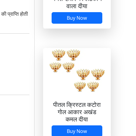
वाला दीया
की प्राप्ति होती
Buy Now
पीतल क्रिस्टल कटोरा
गोल आकार अखंड
कमल दीया
Buy Now