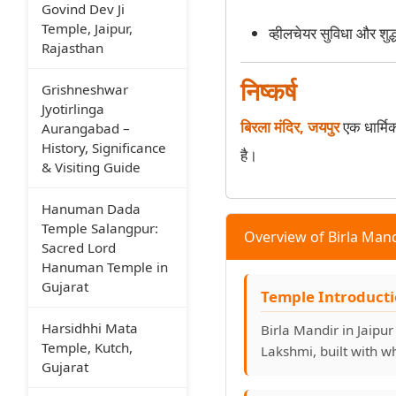
Govind Dev Ji
Temple, Jaipur,
व्हीलचेयर सुविधा और शुद
Rajasthan
निष्कर्ष
Grishneshwar
Jyotirlinga
बिरला मंदिर, जयपुर
एक धार्मि
Aurangabad –
History, Significance
है।
& Visiting Guide
Hanuman Dada
Temple Salangpur:
Overview of Birla Mand
Sacred Lord
Hanuman Temple in
Gujarat
Temple Introduct
Harsidhhi Mata
Birla Mandir in Jaipu
Temple, Kutch,
Lakshmi, built with w
Gujarat