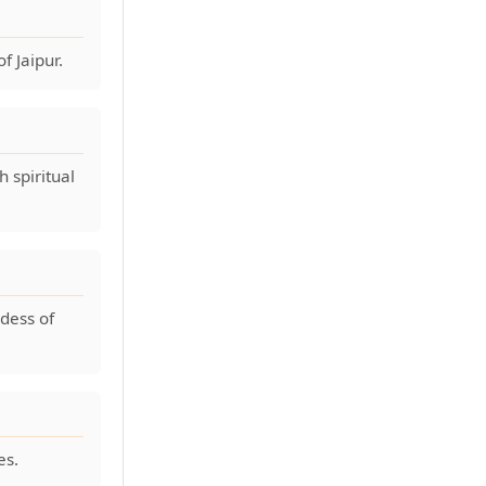
f Jaipur.
 spiritual
dess of
es.