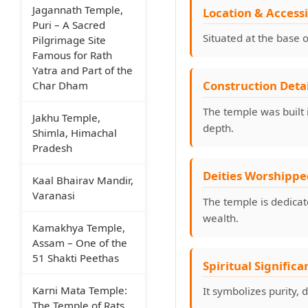
Jagannath Temple,
Location & Accessi
Puri – A Sacred
Situated at the base of
Pilgrimage Site
Famous for Rath
Yatra and Part of the
Construction Detai
Char Dham
The temple was built 
Jakhu Temple,
depth.
Shimla, Himachal
Pradesh
Deities Worshippe
Kaal Bhairav Mandir,
Varanasi
The temple is dedicat
wealth.
Kamakhya Temple,
Assam – One of the
51 Shakti Peethas
Spiritual Significa
Karni Mata Temple:
It symbolizes purity, 
The Temple of Rats,