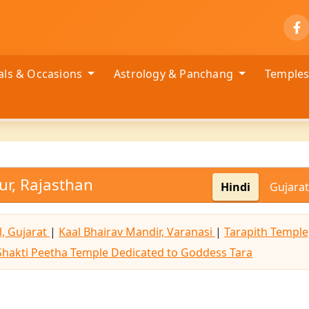
vals & Occasions
Astrology & Panchang
Temple
pur, Rajasthan
Hindi
Gujarat
l, Gujarat
|
Kaal Bhairav Mandir, Varanasi
|
Tarapith Temple
Shakti Peetha Temple Dedicated to Goddess Tara