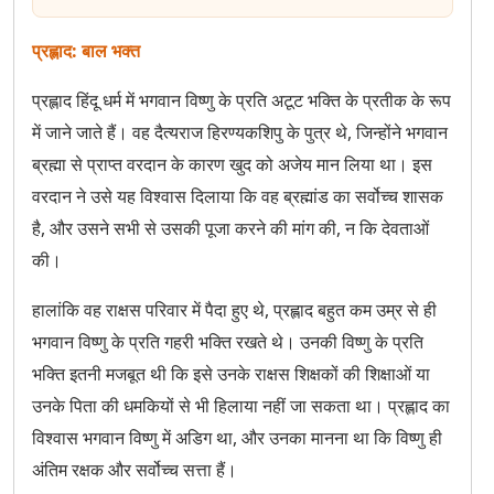
Pundalik The Devotee Who Brought Vitthala to
Pandharpur
प्रह्लाद: बाल भक्त
Ramakrishna Paramahamsa The Mystic Devotee
प्रह्लाद हिंदू धर्म में भगवान विष्णु के प्रति अटूट भक्ति के प्रतीक के रूप
में जाने जाते हैं। वह दैत्यराज हिरण्यकशिपु के पुत्र थे, जिन्होंने भगवान
Ravidas The Devotee Who Transcended Caste
ब्रह्मा से प्राप्त वरदान के कारण खुद को अजेय मान लिया था। इस
वरदान ने उसे यह विश्वास दिलाया कि वह ब्रह्मांड का सर्वोच्च शासक
Sabari The Devotee Who Waited for Lord Rama
है, और उसने सभी से उसकी पूजा करने की मांग की, न कि देवताओं
Saint Kabir The Weaver of Divine Truths
की।
Sakkubai The Simple Devotee
हालांकि वह राक्षस परिवार में पैदा हुए थे, प्रह्लाद बहुत कम उम्र से ही
भगवान विष्णु के प्रति गहरी भक्ति रखते थे। उनकी विष्णु के प्रति
Sant Eknath The Devotee of Lord Vithoba
भक्ति इतनी मजबूत थी कि इसे उनके राक्षस शिक्षकों की शिक्षाओं या
उनके पिता की धमकियों से भी हिलाया नहीं जा सकता था। प्रह्लाद का
Sant Tukaram Ji Devotee of lord Vitthal
विश्वास भगवान विष्णु में अडिग था, और उनका मानना था कि विष्णु ही
Sudama The Poor Brahmin and Krishna's Friend
अंतिम रक्षक और सर्वोच्च सत्ता हैं।