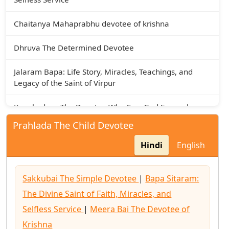
Chaitanya Mahaprabhu devotee of krishna
Dhruva The Determined Devotee
Jalaram Bapa: Life Story, Miracles, Teachings, and
Legacy of the Saint of Virpur
Kanakadasa The Devotee Who Saw God Everywhere
Prahlada The Child Devotee
Meera Bai The Devotee of Krishna
Hindi
English
Namdev The Devotee Who Sang for God
Sakkubai The Simple Devotee
|
Bapa Sitaram:
Neem Karoli Baba: The Miraculous Saint of Kainchi
Dham and Messenger of Divine Love
The Divine Saint of Faith, Miracles, and
Selfless Service
|
Meera Bai The Devotee of
Prahlada The Child Devotee
Krishna