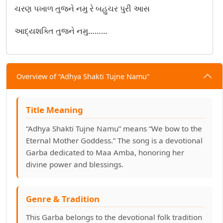
ચરણ પખાળ તુજને નમુ રે બહુચર પુરી આસ
ગબ્બરના ડુંગરે જઈને તું બેઠી
આદ્યશક્તિ તુજને નમુ………
ગરબો ગબ્બર ગોખથી આવ્યો
ગરબો શિરે અંબેમા
Overview of “Adhya Shakti Tujne Namu”
ગળધરેથી માજી નિસરીયા
Title Meaning
ઘમ ઘમે નગારા માડી ખોડલના ધામમાં
“Adhya Shakti Tujne Namu” means “We bow to the
ઘમ્મર ઘમ્મર ઘુમ્યો રે માડી તારો સોના ગરબો
Eternal Mother Goddess.” The song is a devotional
Garba dedicated to Maa Amba, honoring her
ચકરડી ભમરડી મારે ઘેર ઝાઝી રે
divine power and blessings.
ચપટી ભરી ચોખાને
Genre & Tradition
ચરરર ચરરર મારુ ચકડોલ ચલે
This Garba belongs to the devotional folk tradition