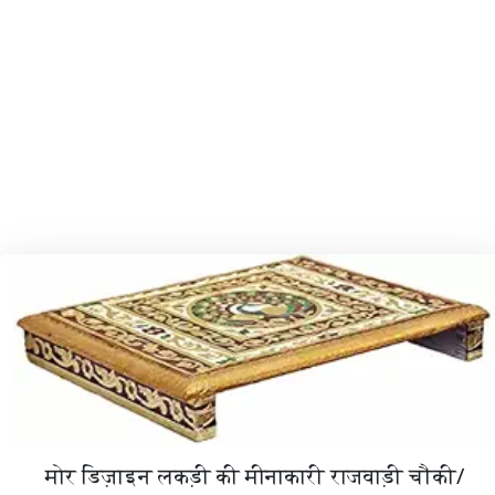
मोर डिज़ाइन लकड़ी की मीनाकारी राजवाड़ी चौकी/