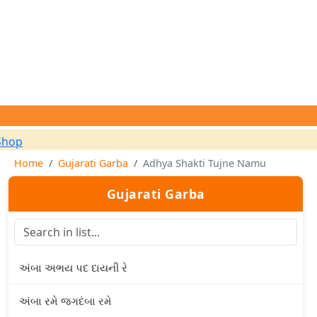
Home
Gujarati Garba
Adhya Shakti Tujne Namu
Gujarati Garba
અંબા અભય પદ દાયની રે
અંબા રમે જગદંબા રમે