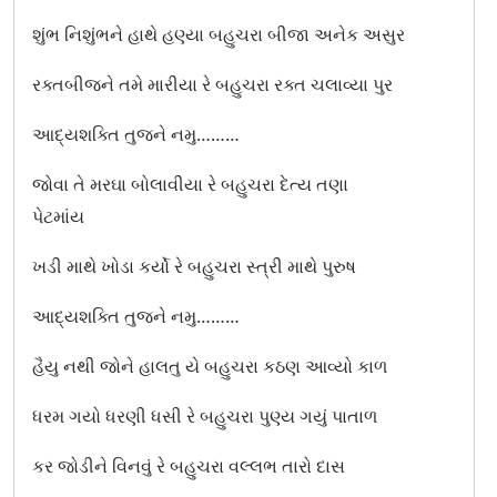
કુમ કુમ પગલે રુમ ઝૂમ રથડે
શુંભ નિશુંભને હાથે હણ્યા બહુચરા બીજા અનેક અસુર
કુમકુમ પગલે માડી પધારો રે
રક્તબીજને તમે મારીયા રે બહુચરા રક્ત ચલાવ્યા પુર
કુમકુમના પગલાં પડ્યાં
આદ્યશક્તિ તુજને નમુ………
કેસરિયો રંગ તને લાગ્યો
જોવા તે મરઘા બોલાવીયા રે બહુચરા દેત્ય તણા
પેટમાંય
કોઈ રાજપરા જઈને રીઝાવો જગ જનની
ખડી માથે ખોડા કર્યો રે બહુચરા સ્ત્રી માથે પુરુષ
ખમ્મા મારી પાવાવાળી માં
આદ્યશક્તિ તુજને નમુ………
ખેલ ખેલ રે ભવાની માં
હૈયુ નથી જોને હાલતુ યે બહુચરા કઠણ આવ્યો કાળ
ખોડલ માં ખમકારી
ધરમ ગયો ધરણી ધસી રે બહુચરા પુણ્ય ગયું પાતાળ
ખોડીયાર છે જોગમાયા મામડીયાની
કર જોડીને વિનવું રે બહુચરા વલ્લભ તારો દાસ
ગણેશ દેવા કરૂ તારી સેવા