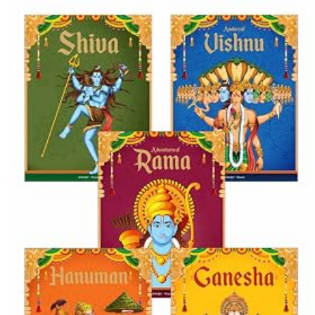
પંખીડા રે ઊડી ને જાજો પાવાગઢ રે..
પડવેથી પહેલુ માનું નોરતુ જી રે
પાવલી લઈને હું તો પાવાગઢ ગઈતી
પાવામાં પાવો વાગ્યો હો મા
પીળી મટુડી લાવીયા ને
પ્રથમ સરસ્વતીને ગુણપત લાગુ પાય
ફૂલ ગજરો રે મારો હીર ગજરો
મંગલ દિવડાની મંગલ જ્યોતે
મઢડે આવો મોગલમાં
મા તારા ઉંચા મંદિર નીચા મોલ