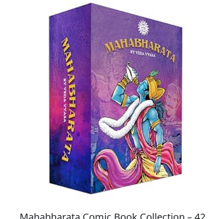
શેરી વળાવી સજ કરૂ ઘેર આવો
સાચી રે મારી સત ભવાનીમાં
સાથીયા પુરાવો દ્વારે
સોના રૂપા નો ગરબો મેલાયો
સોનાનો ગરબો માંને રૂપલા ઈંઢોણી
સોનાનો ગરબો રૂપાનો ગરબો
હું તો ગઈ તી મેળે
હે ડુંગર વાળી હે ગબ્બર વાળી
હે મારી અંબા છે અલબેલી
Mahabharata Comic Book Collection – 42