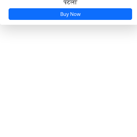
पटला
Buy Now