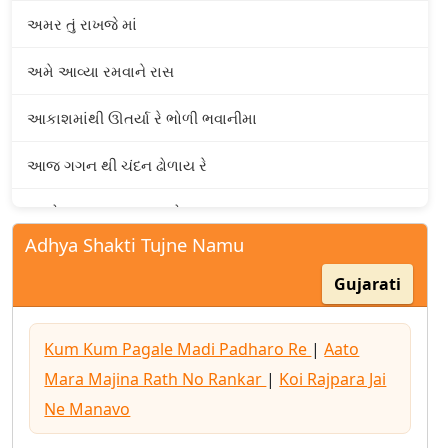
અમર તું રાખજે માં
અમે આવ્યા રમવાને રાસ
આકાશમાંથી ઊતર્યા રે ભોળી ભવાનીમા
આજ ગગન થી ચંદન ઢોળાય રે
આતો મારા માજીના રથનો રણકાર
Adhya Shakti Tujne Namu
આદ્યશક્તિ તુજને નમુ બહુચરા
Gujarati
આરાસુર માં અંબા કરે રે કિલ્લોલ
Kum Kum Pagale Madi Padharo Re
|
Aato
આવો તો રમવાને
Mara Majina Rath No Rankar
|
Koi Rajpara Jai
આસમાની રંગની ચૂંદડી રે
Ne Manavo
ઉગ્યો છે ચાંદલોને અજવાળી રાત