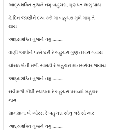
આદ્યશક્તિ તુજને નમુ બહુચરા, ગુણપત લાગુ પાય
ઊંચા નીચા રે માડી તારા ડુંગરા
હે દિન જાણીને દયા કરો મા બહુચરા મુખે માગુ તે
થાય
એક લાલ દરવાજે તંબુ તાણીયા
આદ્યશક્તિ તુજને નમુ………
એક વણઝારી ઝૂલણાં ઝૂલતી તી
વાણી આપોને પરમેશ્વરી રે બહુચરા ગુણ તમારા ગવાય
એક વાર બોલું કે બે વાર બોલું
ચોસઠ બેની મળી સામટી રે બહુચરા માનસરોવર જવાય
એકે છંદે બીજે છંદે ત્રીજે છંદે
આદ્યશક્તિ તુજને નમુ………
એવા સાત સાત દેવીને વીરો માનતા
સર્વે મળી કીધી સ્થાપના રે બહુચરા ધરાવ્યો બહુચર
કીડી બિચારી ગરબા
નામ
કુંભ ઘડુલો ભરી લાવે
સામસામા બે ઓરડા રે બહુચરા સોનુ ખડે સો નાર
કુંમ કુંમ કેરા પગલે માડી ગરબે રમવા આવ
આદ્યશક્તિ તુજને નમુ………