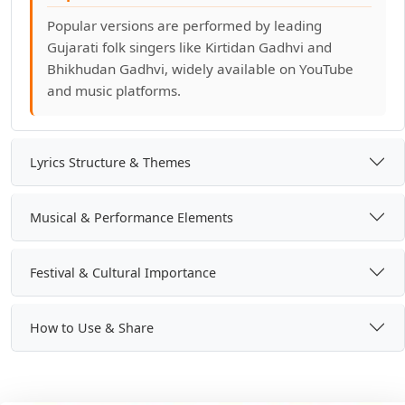
Popular versions are performed by leading
તમે ગરબે રમવા આવો હો માડી
Gujarati folk singers like Kirtidan Gadhvi and
Bhikhudan Gadhvi, widely available on YouTube
તારા ડુંગરેથી ઉતર્યો વાઘ રે
and music platforms.
તારા વિના શ્યામ મને એકલદુ લાગે
Lyrics Structure & Themes
તાળીઓ ના તાલે ગોરી
તું કાળી ને કલ્યાણી રે મા
Musical & Performance Elements
તું દયાળી છે માં માગું તારી
Festival & Cultural Importance
ધારા નગરથી ઉતર્યા અંબે માં
How to Use & Share
ધીરે ધીરે ચુંદડીયે રંગ લાગ્યો
નામ રે સબસે બડા તેરા નામ