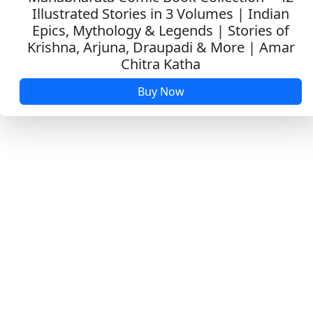
હે મારી મહીસાગર ની આરે ઢોલ વાગે છે
Illustrated Stories in 3 Volumes | Indian
Epics, Mythology & Legends | Stories of
હે રંગલો જમ્યો કલંદરી ને ઘાટ
Krishna, Arjuna, Draupadi & More | Amar
Chitra Katha
Buy Now