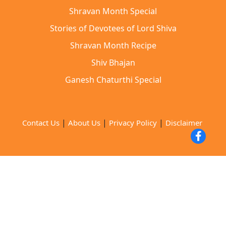
Shravan Month Special
Stories of Devotees of Lord Shiva
Shravan Month Recipe
Shiv Bhajan
Ganesh Chaturthi Special
|
|
|
Contact Us
About Us
Privacy Policy
Disclaimer