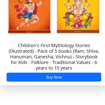
મા તું પાવાની પટરાણી
મા પાવા તે ગઢ થી ઉતર્યા મહાકાળી રે
માં તારા આશીર્વાદ મને બહુ ફળ્યાં
માં તારો ગરબો ઝાકમઝોળ
Children's First Mythology Stories
(Illustrated) - Pack of 5 books (Ram, Shiva,
માંને પહેલુ તે નોરતુ પડવેથી
Hanuman, Ganesha, Vishnu) - Storybook
for Kids - Folklore - Traditional Values - 6
માએ ગરબો કોરાવ્યો
years to 10 years
માડી તારા મંદિરીયામાં ઘંટારવ ગાજે
Buy Now
માનો ગરબો રે રમે રાજ
મારી અંબાજી માં તારા ગુણલા ગવાય