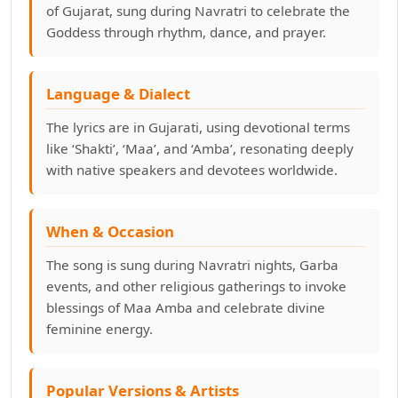
of Gujarat, sung during Navratri to celebrate the
ચાલો પહેલા બાંબૂ બીટ્સના ગરબા રમવા જઈને
Goddess through rhythm, dance, and prayer.
ચોટીલા વાળી ચંડી ચામુંડા
Language & Dialect
જય જય આરાસુરની રાણી
The lyrics are in Gujarati, using devotional terms
ઝીણો ઝીણો મા ઝીંઝવો રે
like ‘Shakti’, ‘Maa’, and ‘Amba’, resonating deeply
with native speakers and devotees worldwide.
ઝૂલે ઝૂલે છે ગબ્બરની માત અંબા ઝૂલે છે
ટહુકા કરતો જાય મોરલો
When & Occasion
The song is sung during Navratri nights, Garba
ઢાળો ઢાળો બાજોટ ઢાળો ઢોલિયા
events, and other religious gatherings to invoke
blessings of Maa Amba and celebrate divine
ઢોલીડા ઢોલ તું ઢીમે વગાડ ના, ઢીમે વગાડ ના
feminine energy.
તને નમે છે મોટા મોટા ભૂપ
Popular Versions & Artists
તમે કુમકુમ પગલીયા પાડો