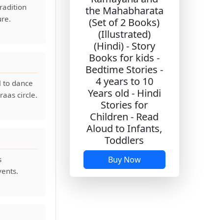
radition
the Mahabharata
ure.
(Set of 2 Books)
(Illustrated)
(Hindi) - Story
Books for kids -
Bedtime Stories -
4 years to 10
l to dance
Years old - Hindi
raas circle.
Stories for
Children - Read
Aloud to Infants,
Toddlers
s
Buy Now
ents.