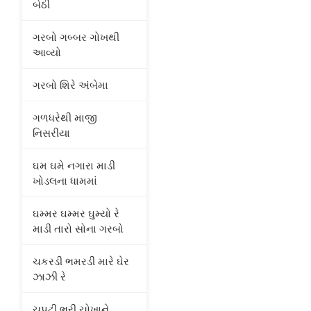
બેઠી
ગરબો ગબ્બર ગોખથી
આવ્યો
ગરબો શિરે અંબેમા
ગળધરેથી માજી
નિસરીયા
ઘમ ઘમે નગારા માડી
ખોડલના ધામમાં
ઘમ્મર ઘમ્મર ઘુમ્યો રે
માડી તારો સોના ગરબો
ચકરડી ભમરડી મારે ઘેર
ઝાઝી રે
ચપટી ભરી ચોખાને