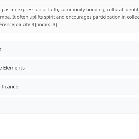
g as an expression of faith, community bonding, cultural identit
a. It often uplifts spirit and encourages participation in collec
erence[oaicite:3]{index=3}
e
e Elements
nificance