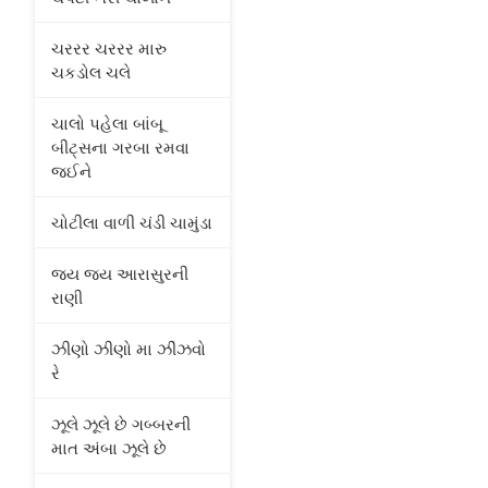
ચરરર ચરરર મારુ
ચકડોલ ચલે
ચાલો પહેલા બાંબૂ
બીટ્સના ગરબા રમવા
જઈને
ચોટીલા વાળી ચંડી ચામુંડા
જય જય આરાસુરની
રાણી
ઝીણો ઝીણો મા ઝીંઝવો
રે
ઝૂલે ઝૂલે છે ગબ્બરની
માત અંબા ઝૂલે છે