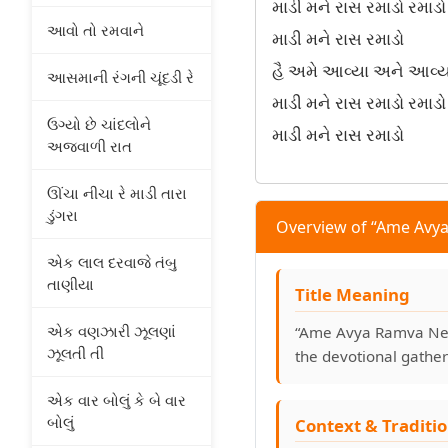
માડી મને રાસ રમાડો રમાડો
આવો તો રમવાને
માડી મને રાસ રમાડો
હૈ અમે આવ્યા અને આવ્યા
આસમાની રંગની ચૂંદડી રે
માડી મને રાસ રમાડો રમાડો
ઉગ્યો છે ચાંદલોને
માડી મને રાસ રમાડો
અજવાળી રાત
ઊંચા નીચા રે માડી તારા
ડુંગરા
Overview of “Ame Avy
એક લાલ દરવાજે તંબુ
તાણીયા
Title Meaning
એક વણઝારી ઝૂલણાં
“Ame Avya Ramva Ne R
ઝૂલતી તી
the devotional gathe
એક વાર બોલું કે બે વાર
બોલું
Context & Traditi