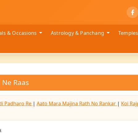
vals & Occasions
Astrology & Panchang
Temple
 Ne Raas
i Padharo Re
|
Aato Mara Majina Rath No Rankar
|
Koi Raj
સ