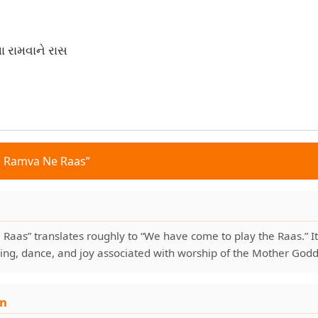
 રામવાને રાસ
a Ramva Ne Raas”
aas” translates roughly to “We have come to play the Raas.” I
ring, dance, and joy associated with worship of the Mother Go
on