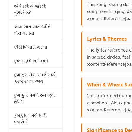
This song is sung dur
એકે છંદે બીજે છંદે
comprises singing, dan
ત્રીજે છંદે
:contentReference[oai
એવા સાત સાત દેવીને
વીરો માનતા
Lyrics & Themes
કીડી બિચારી ગરબા
The lyrics reference 
in sacred circles, fee
કુંભ ઘડુલો ભરી લાવે
:contentReference[oai
કુંમ કુંમ કેરા પગલે માડી
ગરબે રમવા આવ
When & Where Su
કુમ કુમ પગલે રુમ ઝૂમ
It is performed durin
રથડે
elsewhere. Also appe
:contentReference[oai
કુમકુમ પગલે માડી
પધારો રે
Significance to De