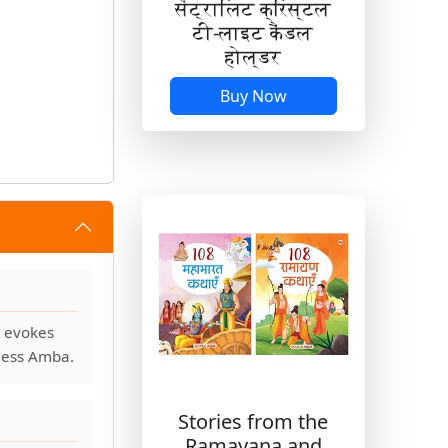
सेंट्रालिट क्रिस्टल
टी-लाइट कैंडल
होल्डर
Buy Now
t evokes
ddess Amba.
Stories from the
Ramayana and