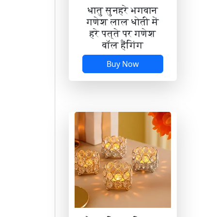
धातु सुनहरे भगवान
गणेश लाल धोती में
हरे पत्ते पर गणेश
वॉल हैंगिंग
Buy Now