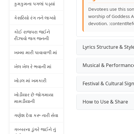
કુમકુમના પગલાં પડ્યાં
Devotees use this son
worship of Goddess Amb
કેસરિયો રંગ તને લાગ્યો
devotion. :contentRef
કોઈ રાજપરા જઈને
રીઝાવો જગ જનની
Lyrics Structure & Styl
ખમ્મા મારી પાવાવાળી માં
Musical & Performanc
ખેલ ખેલ રે ભવાની માં
ખોડલ માં ખમકારી
Festival & Cultural Sig
ખોડીયાર છે જોગમાયા
મામડીયાની
How to Use & Share
ગણેશ દેવા કરૂ તારી સેવા
ગબ્બરના ડુંગરે જઈને તું