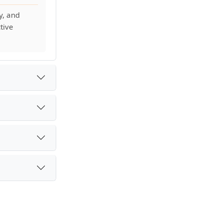
y, and
tive