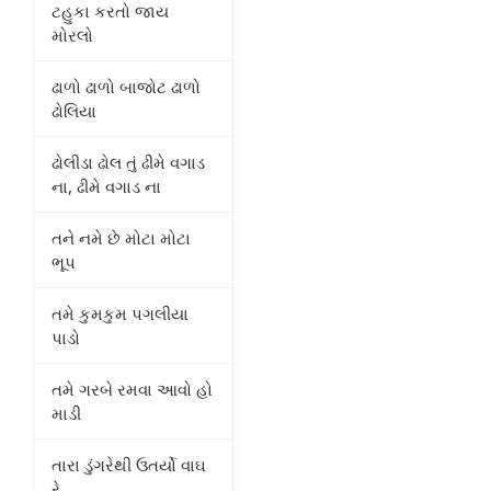
ટહુકા કરતો જાય
મોરલો
ઢાળો ઢાળો બાજોટ ઢાળો
ઢોલિયા
ઢોલીડા ઢોલ તું ઢીમે વગાડ
ના, ઢીમે વગાડ ના
તને નમે છે મોટા મોટા
ભૂપ
તમે કુમકુમ પગલીયા
પાડો
તમે ગરબે રમવા આવો હો
માડી
તારા ડુંગરેથી ઉતર્યો વાઘ
રે