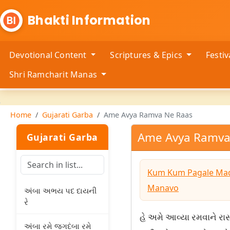
Bhakti Information
Devotional Content
Scriptures & Epics
Festi
Shri Ramcharit Manas
Home
Gujarati Garba
Ame Avya Ramva Ne Raas
Ame Avya Ramva
Gujarati Garba
Kum Kum Pagale Mad
Manavo
અંબા અભય પદ દાયની
રે
હે અમે આવ્યા રમવાને રા
અંબા રમે જગદંબા રમે