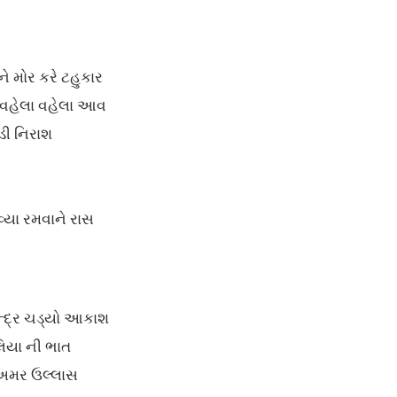
ને મોર કરે ટહુકાર
ે વહેલા વહેલા આવ
ડી નિરાશ
્યા રમવાને રાસ
્દ્ર ચડ્યો આકાશ
લિયા ની ભાત
 અમર ઉલ્લાસ