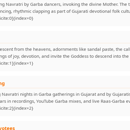
ing Navratri by Garba dancers, invoking the divine Mother. The t
cing, rhythmic clapping as part of Gujarati devotional folk cult
cite:0]{index=0}
descent from the heavens, adornments like sandal paste, the cal
lings of joy, devotion, and invite the Goddess to descend into the 
cite:1]{index=1}
ng
g Navratri nights in Garba gatherings in Gujarat and by Gujarati
ars in recordings, YouTube Garba mixes, and live Raas-Garba ev
cite:2]{index=2}
votees