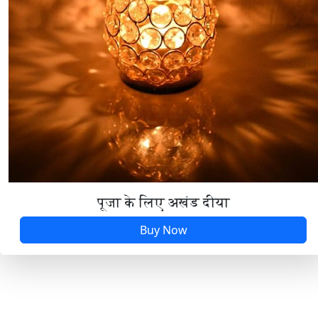
શેરી વળાવી સજ કરૂ ઘેર આવો
સાચી રે મારી સત ભવાનીમાં
સાથીયા પુરાવો દ્વારે
સોના રૂપા નો ગરબો મેલાયો
સોનાનો ગરબો માંને રૂપલા ઈંઢોણી
સોનાનો ગરબો રૂપાનો ગરબો
पूजा के लिए अखंड दीया
હું તો ગઈ તી મેળે
Buy Now
હે ડુંગર વાળી હે ગબ્બર વાળી
હે મારી અંબા છે અલબેલી