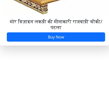
મા તું પાવાની પટરાણી
મા પાવા તે ગઢ થી ઉતર્યા મહાકાળી રે
मोर डिज़ाइन लकड़ी की मीनाकारी राजवाड़ी चौकी/
पटला
માં તારા આશીર્વાદ મને બહુ ફળ્યાં
Buy Now
માં તારો ગરબો ઝાકમઝોળ
માંને પહેલુ તે નોરતુ પડવેથી
માએ ગરબો કોરાવ્યો
માડી તારા મંદિરીયામાં ઘંટારવ ગાજે
માનો ગરબો રે રમે રાજ
મારી અંબાજી માં તારા ગુણલા ગવાય