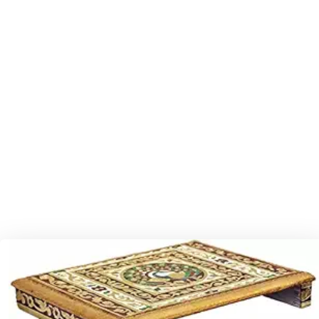
પંખીડા રે ઊડી ને જાજો પાવાગઢ રે..
પડવેથી પહેલુ માનું નોરતુ જી રે
પાવલી લઈને હું તો પાવાગઢ ગઈતી
પાવામાં પાવો વાગ્યો હો મા
પીળી મટુડી લાવીયા ને
પ્રથમ સરસ્વતીને ગુણપત લાગુ પાય
ફૂલ ગજરો રે મારો હીર ગજરો
મંગલ દિવડાની મંગલ જ્યોતે
મઢડે આવો મોગલમાં
મા તારા ઉંચા મંદિર નીચા મોલ