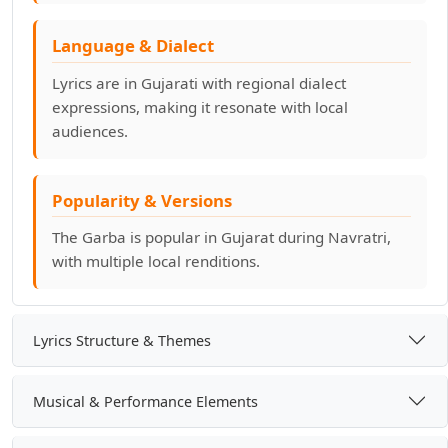
ગબ્બરના ડુંગરે જઈને તું બેઠી
Language & Dialect
ગરબો ગબ્બર ગોખથી આવ્યો
Lyrics are in Gujarati with regional dialect
expressions, making it resonate with local
ગરબો શિરે અંબેમા
audiences.
ગળધરેથી માજી નિસરીયા
Popularity & Versions
ઘમ ઘમે નગારા માડી ખોડલના ધામમાં
The Garba is popular in Gujarat during Navratri,
with multiple local renditions.
ઘમ્મર ઘમ્મર ઘુમ્યો રે માડી તારો સોના ગરબો
ચકરડી ભમરડી મારે ઘેર ઝાઝી રે
Lyrics Structure & Themes
ચપટી ભરી ચોખાને
Musical & Performance Elements
ચરરર ચરરર મારુ ચકડોલ ચલે