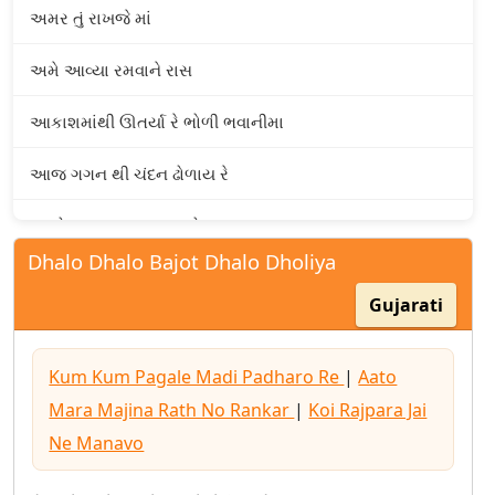
અમર તું રાખજે માં
અમે આવ્યા રમવાને રાસ
આકાશમાંથી ઊતર્યા રે ભોળી ભવાનીમા
આજ ગગન થી ચંદન ઢોળાય રે
આતો મારા માજીના રથનો રણકાર
Dhalo Dhalo Bajot Dhalo Dholiya
આદ્યશક્તિ તુજને નમુ બહુચરા
Gujarati
આરાસુર માં અંબા કરે રે કિલ્લોલ
Kum Kum Pagale Madi Padharo Re
|
Aato
આવો તો રમવાને
Mara Majina Rath No Rankar
|
Koi Rajpara Jai
આસમાની રંગની ચૂંદડી રે
Ne Manavo
ઉગ્યો છે ચાંદલોને અજવાળી રાત