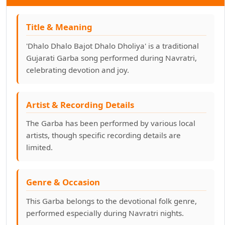
કુમ કુમ પગલે રુમ ઝૂમ રથડે
Title & Meaning
કુમકુમ પગલે માડી પધારો રે
'Dhalo Dhalo Bajot Dhalo Dholiya' is a traditional
કુમકુમના પગલાં પડ્યાં
Gujarati Garba song performed during Navratri,
celebrating devotion and joy.
કેસરિયો રંગ તને લાગ્યો
કોઈ રાજપરા જઈને રીઝાવો જગ જનની
Artist & Recording Details
The Garba has been performed by various local
ખમ્મા મારી પાવાવાળી માં
artists, though specific recording details are
limited.
ખેલ ખેલ રે ભવાની માં
ખોડલ માં ખમકારી
Genre & Occasion
ખોડીયાર છે જોગમાયા મામડીયાની
This Garba belongs to the devotional folk genre,
performed especially during Navratri nights.
ગણેશ દેવા કરૂ તારી સેવા