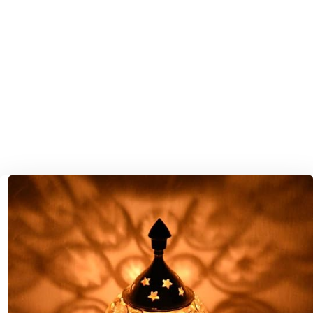
મારો સોનાનો ઘડુલો રે
મેં તો શણગાર્યો ચાંચર ચોક
મેડીએ મેલ્યો સોનાનો બાજોઠીયો
રમતો ભમતો જાય
રમે અંબે માં ચાચરના ચોકમાં
રૂડે ગરબે રમે છે દેવી અંબિકા
લળી લળી પાય લાગુ હે દયાળી
લાવો કંકુડીયાને ચોખલિયા પિલાવો રે
શરદ પુનમની રાતડી રંગ ડૉલરિયો
શુ બેઠી માં પગ ઉપર પગ